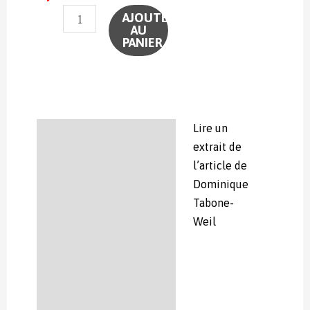
quantité
AJOUTER
AU
de
PANIER
Le
Féminin
-
article
de
Lire un
Description
Dominique
extrait de
Tabone-
l’article de
Weil
Dominique
version
Tabone-
numérique
Weil