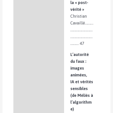
la « post-
vérité »
Christian
Cavaillé………
……………………
……………………
……… 47
L’autorité
du faux :
images
animées,
IA et vérités
sensibles
(de Méliès à
l’algorithm
e)