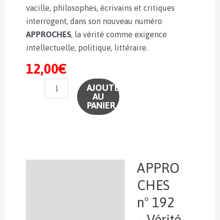
vacille, philosophes, écrivains et critiques
interrogent, dans son nouveau numéro
APPROCHES
, la vérité comme exigence
intellectuelle, politique, littéraire.
12,00
€
quantité
AJOUTER
AU
de
PANIER
N°192
–
Vérité
/
Post-
APPRO
Description
vérité
CHES
(version
n° 192
numérique)
– Vérité