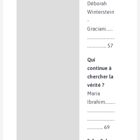
Déborah
Winterstein
-
Graciani……
……………………
…………….. 57
Qui
continue à
chercher la
vérité ?
Maria
Ibrahim………
……………………
……………………
………….. 69