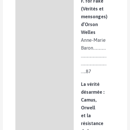
F. for Fake
(Vérités et
mensonges)
d’Orson
Welles
Anne-Marie
Baron…………
……………………
……………………
…..87
La vérité
désarmée :
Camus,
Orwell
et la
résistance