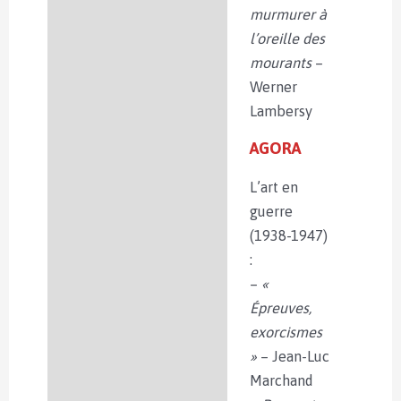
murmurer à
l’oreille des
mourants
–
Werner
Lambersy
AGORA
L’art en
guerre
(1938-1947)
:
–
«
Épreuves,
exorcismes
»
– Jean-Luc
Marchand