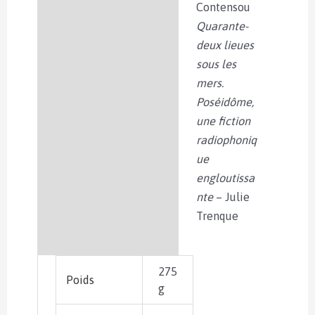
Contensou
Quarante-
deux lieues
sous les
mers.
Poséidôme,
une fiction
radiophoniq
ue
engloutissa
nte
– Julie
Trenque
275
Poids
g