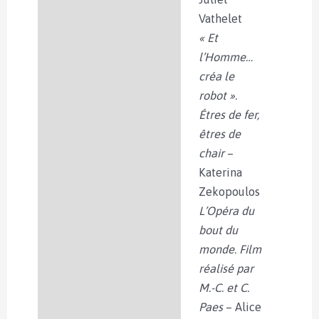
Vathelet
« Et
l’Homme…
créa le
robot ».
Étres de fer,
êtres de
chair
–
Katerina
Zekopoulos
L’Opéra du
bout du
monde. Film
réalisé par
M.-C. et C.
Paes
– Alice