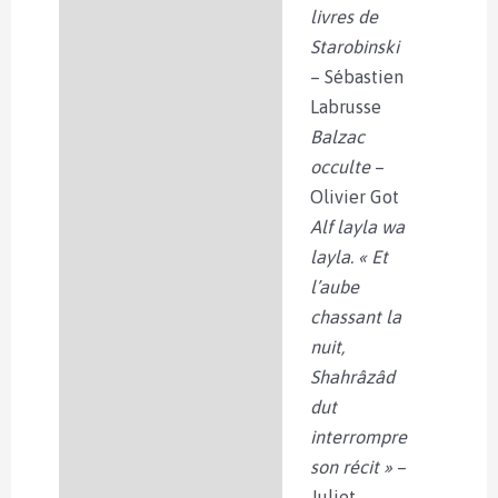
livres de
Starobinski
– Sébastien
Labrusse
Balzac
occulte
–
Olivier Got
Alf layla wa
layla. « Et
l’aube
chassant la
nuit,
Shahrâzâd
dut
interrompre
son récit »
–
Juliet