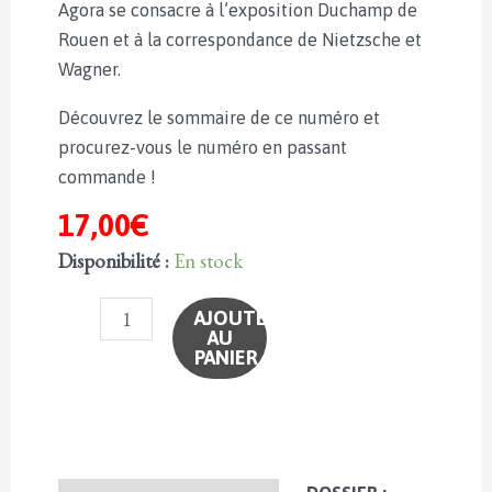
Agora se consacre à l’exposition Duchamp de
Rouen et à la correspondance de Nietzsche et
Wagner.
Découvrez le sommaire de ce numéro et
procurez-vous le numéro en passant
commande !
17,00
€
Disponibilité :
En stock
quantité
AJOUTER
AU
de
PANIER
n°174
-
L'innocence