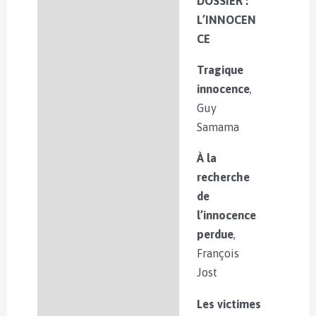
DOSSIER :
Description
L’INNOCEN
Informations
CE
complémentaires
Tragique
innocence
,
Guy
Samama
À la
recherche
de
l’innocence
perdue
,
François
Jost
Les victimes