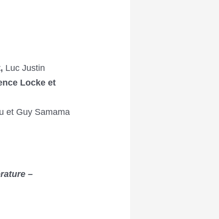
,
Luc Justin
cence Locke et
lau et Guy Samama
érature –