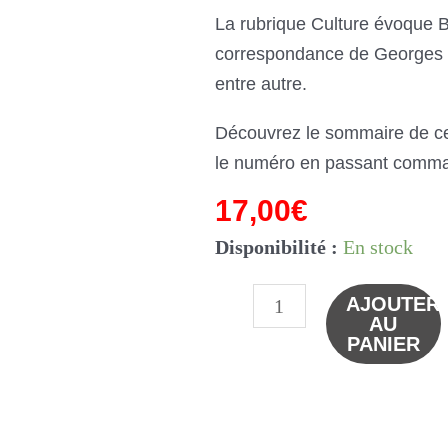
La rubrique Culture évoque B
correspondance de Georges 
entre autre.
Découvrez le sommaire de c
le numéro en passant comma
17,00
€
Disponibilité :
En stock
quantité
AJOUTER
AU
de
PANIER
n°177
-
Le
consentement