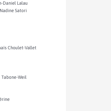
n-Daniel Lalau
Nadine Satori
naïs Choulet-Vallet
 Tabone-Weil
érine