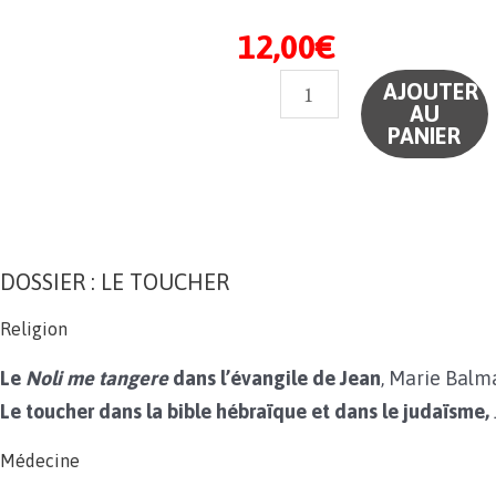
12,00
€
quantité
AJOUTER
AU
de
PANIER
N°183
-
Le
Toucher
DOSSIER : LE TOUCHER
(version
numérique)
Religion
Le
Noli me tangere
dans l’évangile de Jean
, Marie Balm
Le toucher dans la bible hébraïque et dans le judaïsme,
Médecine