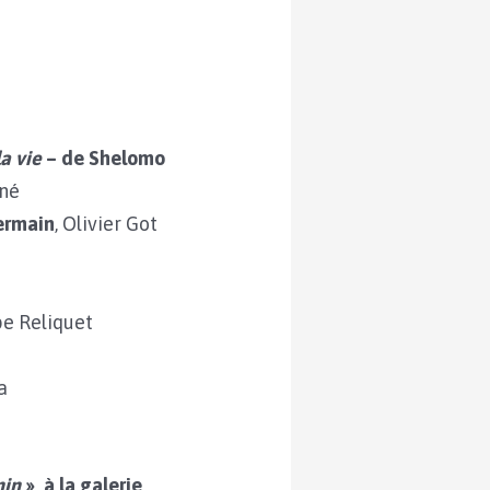
la vie
– de Shelomo
nné
ermain
, Olivier Got
pe Reliquet
a
nin
» à la galerie