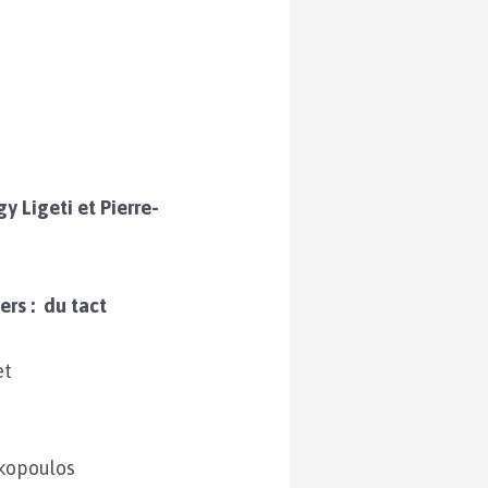
y Ligeti et Pierre-
ers : du tact
et
ekopoulos