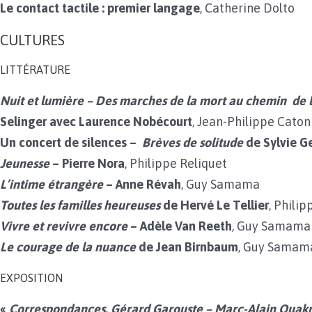
Le contact tactile : premier langage
, Catherine Dolto
CULTURES
LITTÉRATURE
Nuit et lumière – Des marches de la mort au chemin de 
Selinger avec Laurence Nobécourt
, Jean-Philippe Cato
Un concert de silences –
Brèves de solitude
de Sylvie G
Jeunesse
– Pierre Nora
, Philippe Reliquet
L’intime étrangère
– Anne Révah
, Guy Samama
Toutes les familles heureuses
de Hervé Le Tellier
, Philip
Vivre et revivre encore
– Adèle Van Reeth
, Guy Samama
Le courage de la nuance
de Jean Birnbaum
, Guy Samam
EXPOSITION
«
Correspondances. Gérard Garouste – Marc-Alain Ouak