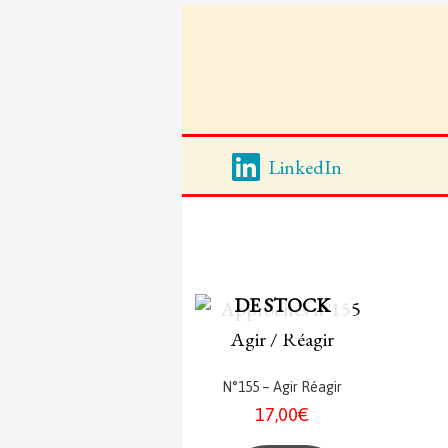
Aller
au
contenu
LinkedIn
EN RUPTURE
DE STOCK
N°155 – Agir Réagir
17,00
€