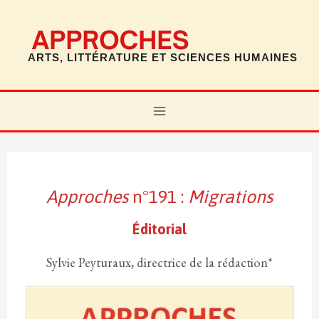
Aller
au
contenu
ARTS, LITTÉRATURE ET SCIENCES HUMAINES
MAIN
MENU
Migrations : numéro actuel
Approches
n°191 :
Migrations
Éditorial
Sylvie Peyturaux, directrice de la rédaction*