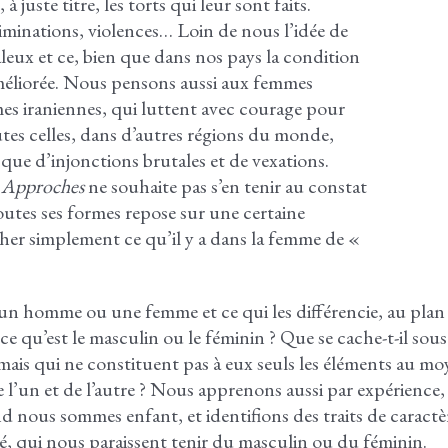
juste titre, les torts qui leur sont faits.
iminations, violences… Loin de nous l’idée de
aleux et ce, bien que dans nos pays la condition
méliorée. Nous pensons aussi aux femmes
mes iraniennes, qui luttent avec courage pour
toutes celles, dans d’autres régions du monde,
te que d’injonctions brutales et de vexations.
,
Approches
ne souhaite pas s’en tenir au constat
outes ses formes repose sur une certaine
er simplement ce qu’il y a dans la femme de «
 un homme ou une femme et ce qui les différencie, au pla
qu’est le masculin ou le féminin ? Que se cache-t-il sous 
 mais qui ne constituent pas à eux seuls les éléments au 
 l’un et de l’autre ? Nous apprenons aussi par expérience
 nous sommes enfant, et identifions des traits de caractèr
té, qui nous paraissent tenir du masculin ou du féminin.