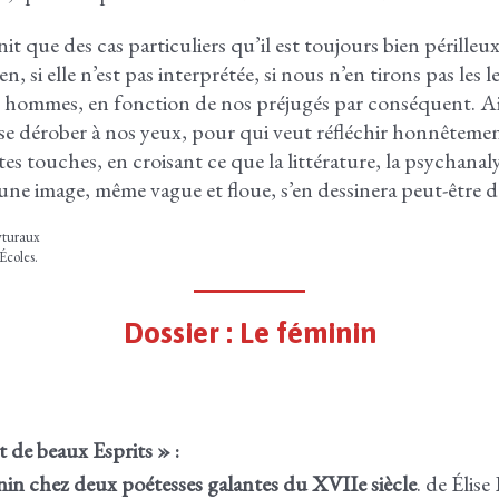
it que des cas particuliers qu’il est toujours bien périlleux
n, si elle n’est pas interprétée, si nous n’en tirons pas les
 hommes, en fonction de nos préjugés par conséquent. Ain
e se dérober à nos yeux, pour qui veut réfléchir honnêtemen
tes touches, en croisant ce que la littérature, la psychanaly
une image, même vague et floue, s’en dessinera peut-être da
yturaux
Écoles.
Dossier : Le féminin
t de beaux Esprits » :
inin chez deux poétesses galantes du XVIIe siècle
. de Élis