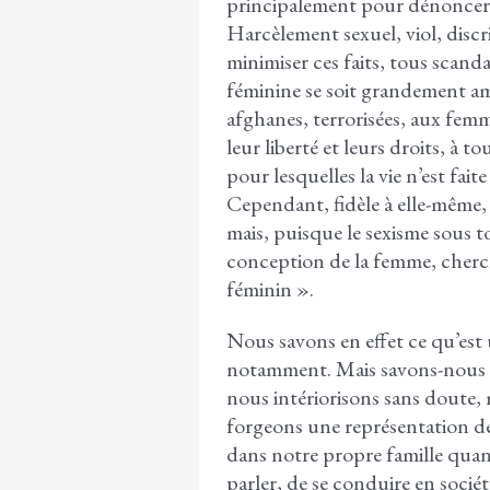
principalement pour dénoncer, à 
Harcèlement sexuel, viol, discr
minimiser ces faits, tous scand
féminine se soit grandement a
afghanes, terrorisées, aux fem
leur liberté et leurs droits, à 
pour lesquelles la vie n’est fai
Cependant, fidèle à elle-même
mais, puisque le sexisme sous t
conception de la femme, cherch
féminin ».
Nous savons en effet ce qu’est
notamment. Mais savons-nous ce 
nous intériorisons sans doute,
forgeons une représentation de
dans notre propre famille quand
parler, de se conduire en socié