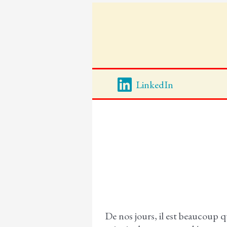
Aller
au
contenu
LinkedIn
Numéro actuel : Le f
De nos jours, il est beaucoup 