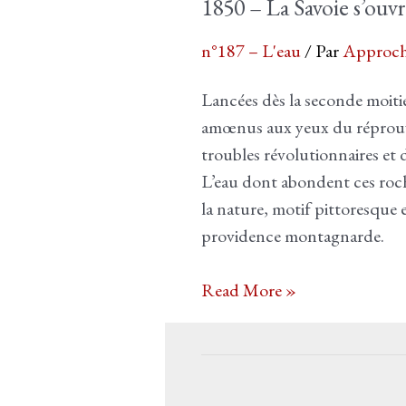
1850 – La Savoie s’ouvre
n°187 – L'eau
/ Par
Approch
Lancées dès la seconde moit
amœnus aux yeux du réprouvé 
troubles révolutionnaires et d
L’eau dont abondent ces roch
la nature, motif pittoresque 
providence montagnarde.
1850
Read More »
–
La
Savoie
s’ouvre