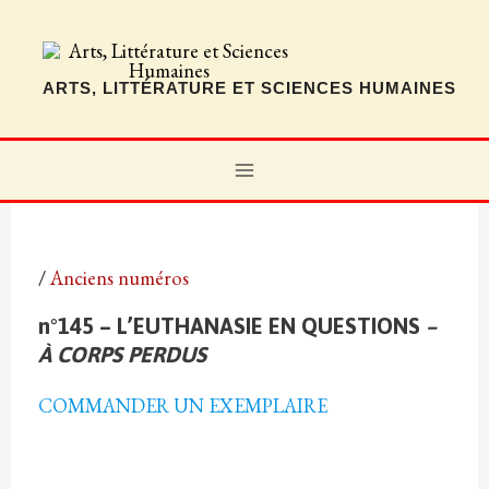
Aller
au
contenu
ARTS, LITTÉRATURE ET SCIENCES HUMAINES
MAIN
n°145 – L’euthanasie en questions /
À corps perdus
MENU
/
Anciens numéros
n°145 – L’EUTHANASIE EN QUESTIONS
–
À CORPS PERDUS
COMMANDER UN EXEMPLAIRE