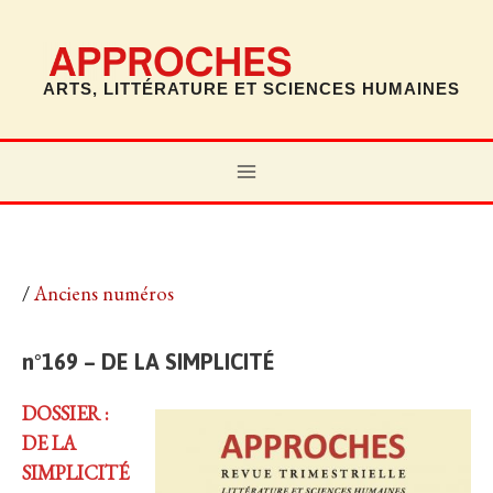
Aller
au
contenu
ARTS, LITTÉRATURE ET SCIENCES HUMAINES
MAIN
MENU
n°169 – La Simplicité
/
Anciens numéros
n°169 – DE LA SIMPLICITÉ
DOSSIER :
DE LA
SIMPLICITÉ