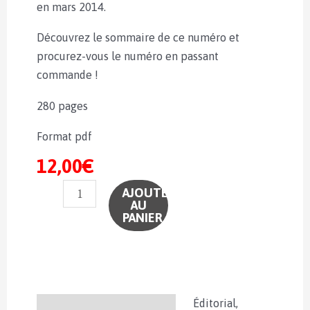
en mars 2014.
Découvrez le sommaire de ce numéro et
procurez-vous le numéro en passant
commande !
280 pages
Format pdf
12,00
€
quantité
AJOUTER
AU
de
PANIER
N°157
-
Des
soins
au
Éditorial,
Description