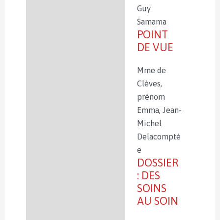
soin
Guy
(version
Informations
Samama
numérique)
POINT
complémentaires
DE VUE
Mme de
Clèves,
prénom
Emma, Jean-
Michel
Delacompté
e
DOSSIER
: DES
SOINS
AU SOIN