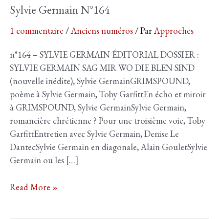
Sylvie Germain N°164 –
1 commentaire
/
Anciens numéros
/ Par
Approches
n°164 – SYLVIE GERMAIN ÉDITORIAL DOSSIER :
SYLVIE GERMAIN SAG MIR WO DIE BLEN SIND
(nouvelle inédite), Sylvie GermainGRIMSPOUND,
poème à Sylvie Germain, Toby GarfittEn écho et miroir
à GRIMSPOUND, Sylvie GermainSylvie Germain,
romancière chrétienne ? Pour une troisième voie, Toby
GarfittEntretien avec Sylvie Germain, Denise Le
DantecSylvie Germain en diagonale, Alain GouletSylvie
Germain ou les […]
Sylvie
Read More »
Germain
N°164