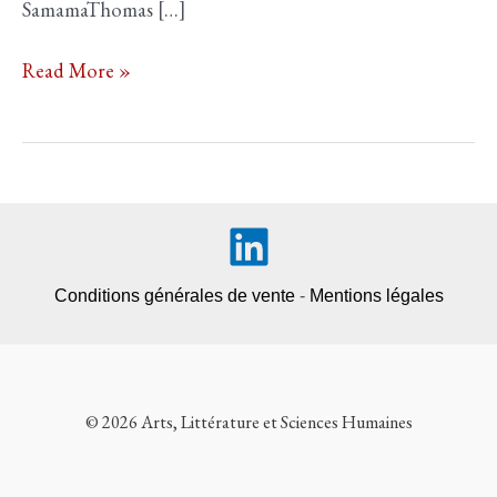
SamamaThomas […]
n°166
Read More »
–
L’Imposture
Conditions générales de vente
-
Mentions légales
© 2026 Arts, Littérature et Sciences Humaines