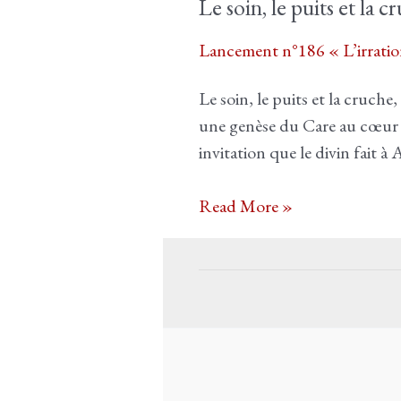
Le soin, le puits et la
Lancement n°186 « L’irratio
Le soin, le puits et la cruche
une genèse du Care au cœur de
invitation que le divin fait
Le
Read More »
soin,
le
puits
et
la
cruche,
petit