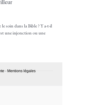
illeur
 soin dans la Bible ? Y a-t-il
 est une injonction ou une
nte
-
Mentions légales