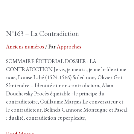
Germain
N°164
–
N°163 – La Contradiction
Anciens numéros
/ Par
Approches
SOMMAIRE ÉDITORIAL DOSSIER : LA
CONTRADICTION Je vis, je meurs ; je me brûle et me
noie, Louise Labé (1524-1566) Soleil noir, Olivier Got
S’entendre – Identité et non-contradiction, Alain
Douchevsky Procès équitable : le principe du
contradictoire, Guillaume Marçais Le conversateur et
le contradicteur, Belinda Cannone Montaigne et Pascal
: dualité, contradiction et perplexité,
N°163
Read More »