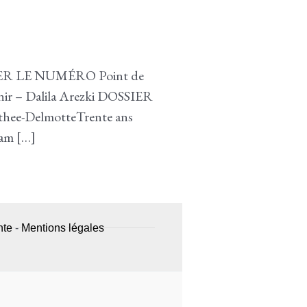
ER LE NUMÉRO Point de
venir – Dalila Arezki DOSSIER
hee-DelmotteTrente ans
iam […]
nte
-
Mentions légales