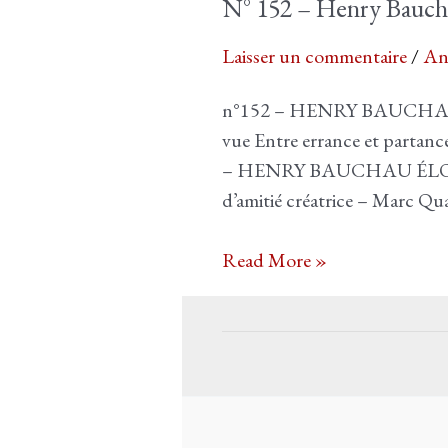
N° 152 – Henry Baucha
Laisser un commentaire
/
An
n°152 – HENRY BAUCHAU 
vue Entre errance et partanc
– HENRY BAUCHAU ÉLOGESLe
d’amitié créatrice – Marc Q
N°
Read More »
152
–
Henry
Bauchau.
Inédits,
correspondances,