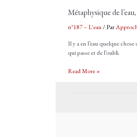
Congo
Métaphysique de l’eau,
:
de
n°187 – L'eau
/ Par
Approch
l’histoire
environnementale
Il y a en l’eau quelque chose
à
qui passe et de l’oubli.
l’histoire
Métaphysique
coloniale
Read More »
de
dans
l’eau,
Au
Sylvie
cœur
Peyturaux
des
ténèbres
de
Joseph