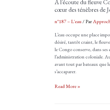
À l’écoute du fleuve Co
cœur des ténèbres de 
n°187 – L'eau
/ Par
Approch
L’eau occupe une place impo
désiré, tantôt craint, le fle
le Congo conserve, dans ses 
l’administration coloniale. Au 
avant tout par bateaux que l
s’accaparer.
À
Read More »
l’écoute
du
fleuve