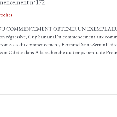
mencement n°172 –
oches
 DU COMMENCEMENT OBTENIR UN EXEMPLAIRE DO
on régressive, Guy SamamaDu commencement aux comme
romesses du commencement, Bertrand Saint-SerninPetite v
oniOdette dans À la recherche du temps perdu de Prous