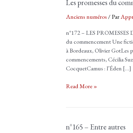
Les promesses du com
Anciens numéros
/ Par
Appr
n°172 – LES PROMESSES
du commencement Une ficti
à Bordeaux, Olivier GotLes p
commencements, Cécilia Suzz
CocquetCamus : l’Éden […]
Les
Read More »
promesses
du
commencement
n°172
n°165 – Entre autres
–