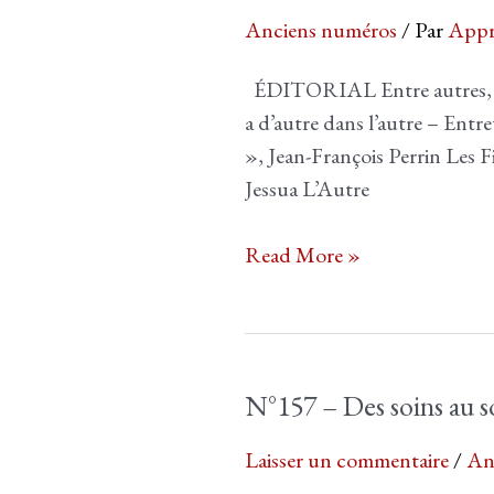
Anciens numéros
/ Par
Appr
ÉDITORIAL Entre autres, 
a d’autre dans l’autre – Entr
», Jean-François Perrin Les F
Jessua L’Autre
n°165
Read More »
–
Entre
autres
N°157 – Des soins au s
Laisser un commentaire
/
An