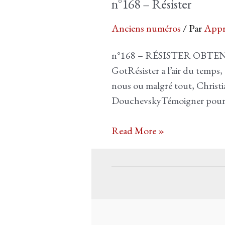
n°168 – Résister
Anciens numéros
/ Par
Appr
n°168 – RÉSISTER OBTENIR
GotRésister a l’air du temp
nous ou malgré tout, Christia
DouchevskyTémoigner pour rés
n°168
Read More »
–
Résister