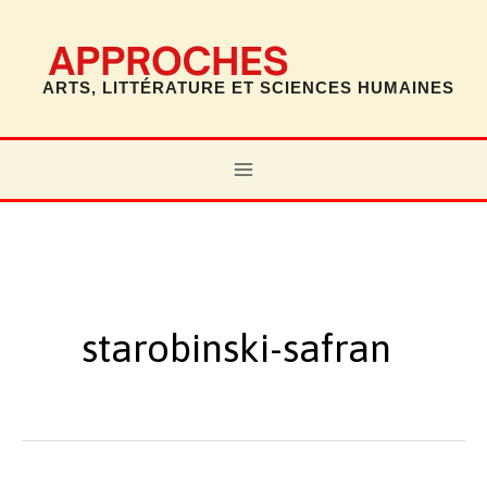
Aller
au
contenu
ARTS, LITTÉRATURE ET SCIENCES HUMAINES
MAIN
MENU
starobinski-safran