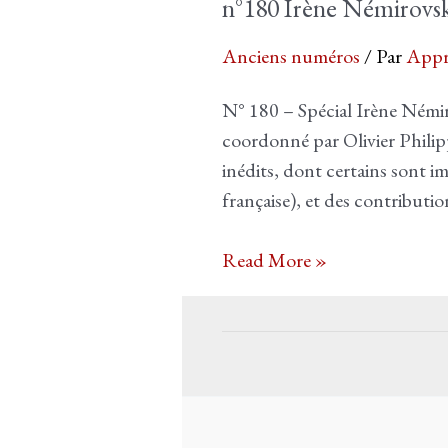
n°180 Irène Némirovs
Anciens numéros
/ Par
Appr
N° 180 – Spécial Irène Ném
coordonné par Olivier Philip
inédits, dont certains sont 
française), et des contribut
n°180
Read More »
Irène
Némirovsky