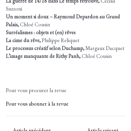
La guerre de 14/18 dans Le temps retrouvé,
Cécilia
Suzzoni
Un moment si doux – Raymond Depardon au Grand
Palais,
Chloé Cousin
Surréalismes : objets et (en) rêves
La cime du rêve,
Philippe Reliquet
Le processus créatif selon Duchamp,
Margaux Dacquet
L’image manquante de Rithy Panh,
Chloé Cousin
Pour vous procurer la revue
Pour vous abonner à la revue
Navigation
←
Article précédent
Article suivant
→