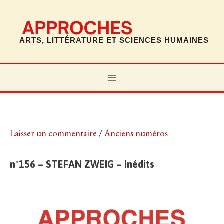
Aller
au
contenu
ARTS, LITTÉRATURE ET SCIENCES HUMAINES
MAIN
MENU
Stefan Zweig N°156 –
Laisser un commentaire
/
Anciens numéros
n°156 – STEFAN ZWEIG – Inédits