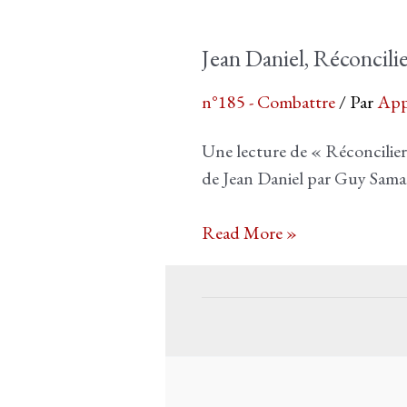
Jean Daniel, Réconcili
n°185 - Combattre
/ Par
App
Une lecture de « Réconcilier 
de Jean Daniel par Guy Sam
Jean
Read More »
Daniel,
Réconcilier
la
France.
Une
histoire