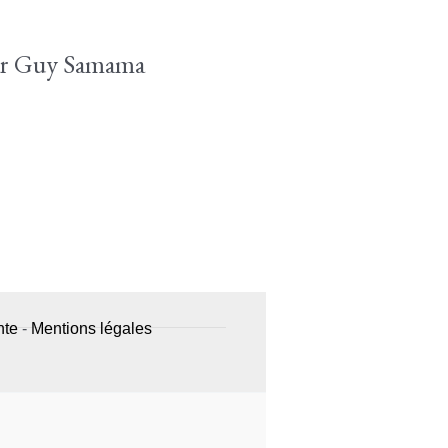
 par Guy Samama
nte
-
Mentions légales