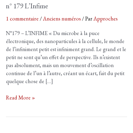
n° 179 L’Infime
1 commentaire
/
Anciens numéros
/ Par
Approches
N°179 – L’INFIME « Du microbe à la puce
électronique, des nanoparticules à la cellule, le monde
de l’infiniment petit est infiniment grand. Le grand et le
petit ne sont qu’un effet de perspective. Ils n’existent
pas absolument, mais un mouvement d’oscillation
continue de l’un à l’autre, créant un écart, fait du petit
quelque chose de […]
n°
Read More »
179
L’Infime