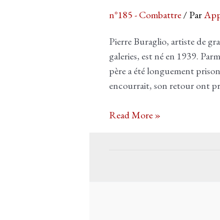
n°185 - Combattre
/ Par
App
Pierre Buraglio, artiste de 
galeries, est né en 1939. Parm
père a été longuement prisonn
encourrait, son retour ont 
La
Read More »
guerre
intime
de
Pierre
Buraglio,
Philippe
Reliquet