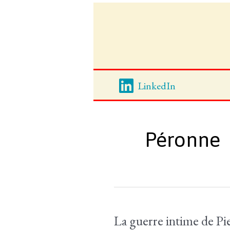
Aller
au
contenu
LinkedIn
Péronne
La guerre intime de Pi