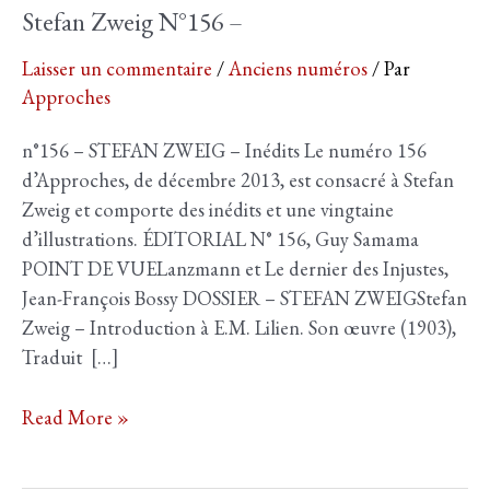
Stefan Zweig N°156 –
Laisser un commentaire
/
Anciens numéros
/ Par
Approches
n°156 – STEFAN ZWEIG – Inédits Le numéro 156
d’Approches, de décembre 2013, est consacré à Stefan
Zweig et comporte des inédits et une vingtaine
d’illustrations. ÉDITORIAL N° 156, Guy Samama
POINT DE VUELanzmann et Le dernier des Injustes,
Jean-François Bossy DOSSIER – STEFAN ZWEIGStefan
Zweig – Introduction à E.M. Lilien. Son œuvre (1903),
Traduit […]
Stefan
Read More »
Zweig
N°156